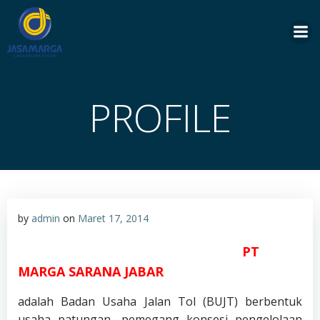
Skip
to
content
PROFILE
by
admin
on
Maret 17, 2014
PT
MARGA SARANA JABAR
adalah Badan Usaha Jalan Tol (BUJT) berbentuk
usaha patungan, pemegang konsesi pengelolaan