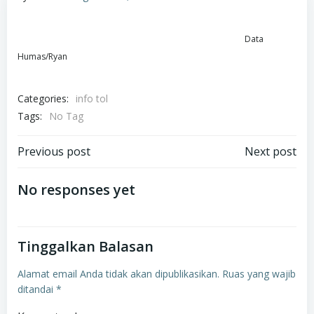
Data
Humas/Ryan
Categories:
info tol
Tags:
No Tag
Navigasi
Navigasi
Previous post
Next post
pos
pos
No responses yet
Tinggalkan Balasan
Alamat email Anda tidak akan dipublikasikan.
Ruas yang wajib
ditandai
*