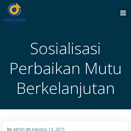
Skip
to
content
Sosialisasi
Perbaikan Mutu
Berkelanjutan
by
admin
on
Agustus 13, 2015