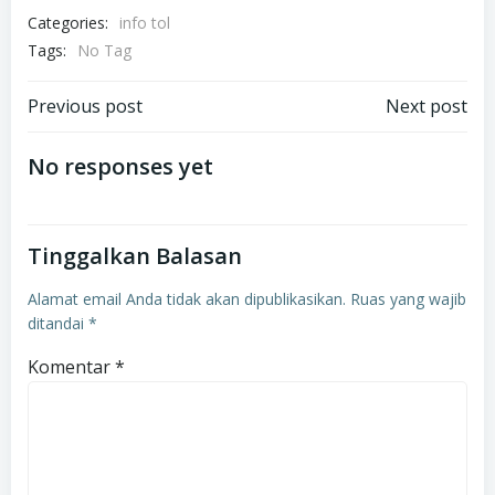
Categories:
info tol
Tags:
No Tag
Navigasi
Navigasi
Previous post
Next post
pos
pos
No responses yet
Tinggalkan Balasan
Alamat email Anda tidak akan dipublikasikan.
Ruas yang wajib
ditandai
*
Komentar
*