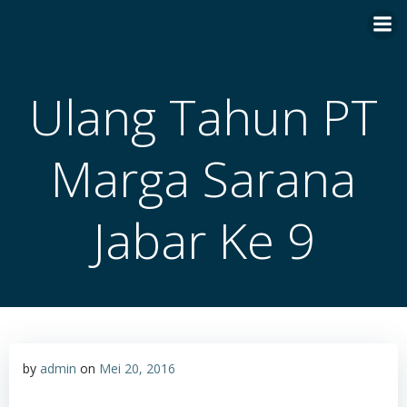
Skip
to
content
Ulang Tahun PT
Marga Sarana
Jabar Ke 9
by
admin
on
Mei 20, 2016