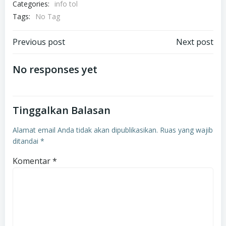
Categories:
info tol
Tags:
No Tag
Navigasi
Navigasi
Previous post
Next post
pos
pos
No responses yet
Tinggalkan Balasan
Alamat email Anda tidak akan dipublikasikan.
Ruas yang wajib
ditandai
*
Komentar
*