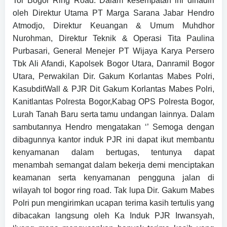
Tol Bogor Ring Road. Dalam kesempatan ini dihadiri
oleh Direktur Utama PT Marga Sarana Jabar Hendro
Atmodjo, Direktur Keuangan & Umum Muhdhor
Nurohman, Direktur Teknik & Operasi Tita Paulina
Purbasari, General Menejer PT Wijaya Karya Persero
Tbk Ali Afandi, Kapolsek Bogor Utara, Danramil Bogor
Utara, Perwakilan Dir. Gakum Korlantas Mabes Polri,
KasubditWall & PJR Dit Gakum Korlantas Mabes Polri,
Kanitlantas Polresta Bogor,Kabag OPS Polresta Bogor,
Lurah Tanah Baru serta tamu undangan lainnya. Dalam
sambutannya Hendro mengatakan ‘’ Semoga dengan
dibagunnya kantor induk PJR ini dapat ikut membantu
kenyamanan dalam bertugas, tentunya dapat
menambah semangat dalam bekerja demi menciptakan
keamanan serta kenyamanan pengguna jalan di
wilayah tol bogor ring road. Tak lupa Dir. Gakum Mabes
Polri pun mengirimkan ucapan terima kasih tertulis yang
dibacakan langsung oleh Ka Induk PJR Irwansyah,