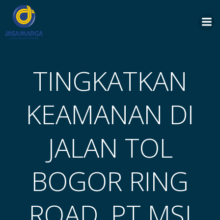
Skip
to
content
TINGKATKAN
KEAMANAN DI
JALAN TOL
BOGOR RING
ROAD, PT MSJ