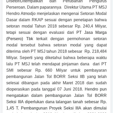
Disetor/Ditempatkan dan Perubahan Pengurus
Perseroan.
Dalam paparannya
Direktur Utama PT MSJ
Hendro Atmodjo menjelaskan mengenai Setoran Modal
Dasar dalam RKAP sesuai dengan penetapan bahwa
setoran modal Tahun 2018 sebesar Rp. 240,4 Milyar,
tetapi sesuai dengan evaluasi dari
PT Jasa Marga
(Persero) Tbk
terkait dengan permohonan setoran
modal tersebut bahwa setoran modal yang dapat
diterima oleh PT MSJ tahun 2018 sebesar
Rp. 218,484
Milyar. Seperti yang diketahui bahwa beberapa waktu
lalu PT MSJ telah mendapat pinjaman dana
dari PT
SMI sebesar Rp. 660 Milyar untuk pembayaran
pembangunan Jalan Tol BORR Seksi IIB yang telah
selesai dibangun pada akhir Maret 2018 dan sudah
dioperasikan pada tanggal 07 Juni 2018.
Hendro pun
mengatakan dalam pembangunan Jalan Tol BORR
Seksi IIIA diperlukan dana talangan tanah sebesar Rp.
1,45 T. Pembangunan Proyek Seksi IIIA akan dimulai