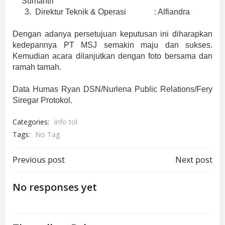
Sumantri
3.
Direktur Teknik & Operasi
: Alfiandra
Dengan adanya persetujuan keputusan ini diharapkan
kedepannya PT MSJ semakin maju dan sukses.
Kemudian acara dilanjutkan dengan foto bersama dan
ramah tamah.
Data Humas Ryan DSN/Nurlena Public Relations/Fery
Siregar Protokol.
Categories:
info tol
Tags:
No Tag
Navigasi
Navigasi
Previous post
Next post
pos
pos
No responses yet