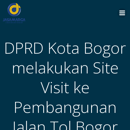
Skip
to
content
DPRD Kota Bogor
melakukan Site
Visit ke
Pembangunan
Jalan Tol Bogor