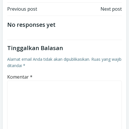
Navigasi
Navigasi
Previous post
Next post
pos
pos
No responses yet
Tinggalkan Balasan
Alamat email Anda tidak akan dipublikasikan.
Ruas yang wajib
ditandai
*
Komentar
*