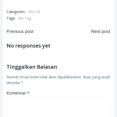
Categories:
info tol
Tags:
No Tag
Navigasi
Navigasi
Previous post
Next post
pos
pos
No responses yet
Tinggalkan Balasan
Alamat email Anda tidak akan dipublikasikan.
Ruas yang wajib
ditandai
*
Komentar
*