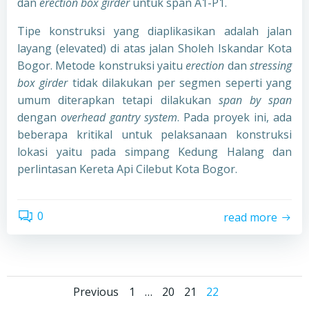
dan
erection box girder
untuk span A1-P1.
Tipe konstruksi yang diaplikasikan adalah jalan
layang (elevated) di atas jalan Sholeh Iskandar Kota
Bogor. Metode konstruksi yaitu
erection
dan
stressing
box girder
tidak dilakukan per segmen seperti yang
umum diterapkan tetapi dilakukan
span by span
dengan
overhead gantry system
. Pada proyek ini, ada
beberapa kritikal untuk pelaksanaan konstruksi
lokasi yaitu pada simpang Kedung Halang dan
perlintasan Kereta Api Cilebut Kota Bogor.
0
read more
Posts
Posts
Page
Page
Page
Page
Previous
1
…
20
21
22