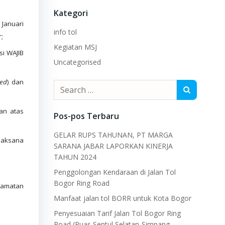
Kategori
Januari
info tol
;
Kegiatan MSJ
si WAJIB
Uncategorised
ted
) dan
Search
for:
an atas
Pos-pos Terbaru
GELAR RUPS TAHUNAN, PT MARGA
elaksana
SARANA JABAR LAPORKAN KINERJA
TAHUN 2024
Penggolongan Kendaraan di Jalan Tol
Bogor Ring Road
elamatan
Manfaat jalan tol BORR untuk Kota Bogor
Penyesuaian Tarif Jalan Tol Bogor Ring
Road (Ruas Sentul Selatan-Simpang