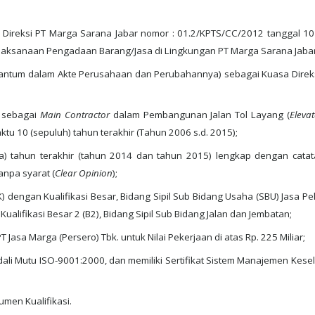
reksi PT Marga Sarana Jabar nomor : 01.2/KPTS/CC/2012 tanggal 10 
aksanaan Pengadaan Barang/Jasa di Lingkungan PT Marga Sarana Jabar
tercantum dalam Akte Perusahaan dan Perubahannya) sebagai Kuasa Direk
 sebagai
Main Contractor
dalam Pembangunan Jalan Tol Layang (
Eleva
ktu 10 (sepuluh) tahun terakhir (Tahun 2006 s.d. 2015);
ua) tahun terakhir (tahun 2014 dan tahun 2015) lengkap dengan catat
npa syarat (
Clear Opinion
);
K) dengan Kualifikasi Besar, Bidang Sipil Sub Bidang Usaha (SBU) Jasa P
ualifikasi Besar 2 (B2), Bidang Sipil Sub Bidang Jalan dan Jembatan;
Jasa Marga (Persero) Tbk. untuk Nilai Pekerjaan di atas Rp. 225 Miliar;
li Mutu ISO-9001:2000, dan memiliki Sertifikat Sistem Manajemen Kes
umen Kualifikasi.