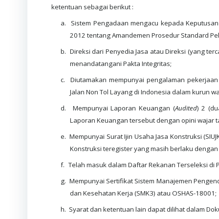
ketentuan sebagai berikut :
a.
Sistem Pengadaan mengacu kepada Keputusan Di
2012 tentang Amandemen Prosedur Standard Pel
b.
Direksi dari Penyedia Jasa atau Direksi (yang 
menandatangani Pakta Integritas;
c.
Diutamakan mempunyai pengalaman pekerjaan
Jalan Non Tol Layang di Indonesia dalam kurun wa
d.
Mempunyai Laporan Keuangan (
Audited
) 2 (d
Laporan Keuangan tersebut dengan opini wajar ta
e.
Mempunyai Surat Ijin Usaha Jasa Konstruksi (SIUJ
Konstruksi teregister yang masih berlaku dengan K
f.
Telah masuk dalam Daftar Rekanan Terseleksi di PT 
g.
Mempunyai Sertifikat Sistem Manajemen Pengenda
dan Kesehatan Kerja (SMK3) atau OSHAS-18001;
h.
Syarat dan ketentuan lain dapat dilihat dalam Dok