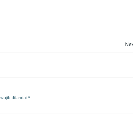
Navigasi
Nex
pos
wajib ditandai
*