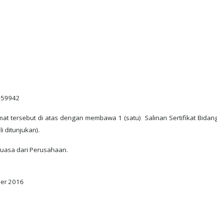
59942
mat tersebut di atas dengan membawa 1 (satu) Salinan Sertifikat Bida
i ditunjukan).
uasa dari Perusahaan.
ber 2016